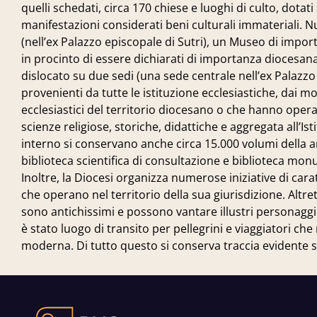
quelli schedati, circa 170 chiese e luoghi di culto, dota
manifestazioni considerati beni culturali immateriali. 
(nell’ex Palazzo episcopale di Sutri), un Museo di import
in procinto di essere dichiarati di importanza diocesana
dislocato su due sedi (una sede centrale nell’ex Palazzo
provenienti da tutte le istituzione ecclesiastiche, dai mov
ecclesiastici del territorio diocesano o che hanno operat
scienze religiose, storiche, didattiche e aggregata all’Is
interno si conservano anche circa 15.000 volumi della 
biblioteca scientifica di consultazione e biblioteca mo
Inoltre, la Diocesi organizza numerose iniziative di cara
che operano nel territorio della sua giurisdizione. Altrett
sono antichissimi e possono vantare illustri personaggi
è stato luogo di transito per pellegrini e viaggiatori c
moderna. Di tutto questo si conserva traccia evidente 