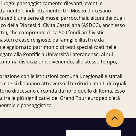
, luoghi paesaggisticamente rilevanti, eventi e
 direttamente o indirettamente. Un Museo diocesano
 sedi); una serie di musei parrocchiali, alcuni dei quali
co della Diocesi di Civita Castellana (ASDCC), anch’esso
rte), che comprende circa 500 fondi archivistici
steri e case religiose, da famiglie illustri e da
 e aggiornato patrimonio di testi specializzati nelle
egato alla Pontificia Università Lateranense, al cui
autonoma dislocazione divenendo, allo stesso tempo,
razione con le istituzioni comunali, regionali e statali
i che si dipanano attraverso il territorio, molti dei quali
ritorio diocesano circonda da nord quello di Roma, esso
 fra le più significativi del Grand Tour europeo d’età
entale e paesaggistica.
Back to the top
Facebook
X
Youtube
Instagram