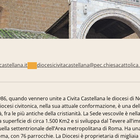
castellana.it
diocesicivitacastellana@pec.chiesacattolica.
986, quando vennero unite a Civita Castellana le diocesi di Ne
iocesi civitonica, nella sua attuale conformazione, è una delle
ra le più antiche della cristianità. La Sede vescovile è nella 
a superficie di circa 1.500 Km2 e si sviluppa dal Tevere all’
 quella settentrionale dell’Area metropolitana di Roma. Ha u
oma, con 76 parrocchie. La Diocesi è proprietaria di migliaia 