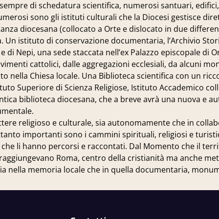
ti sempre di schedatura scientifica, numerosi santuari, edifici
Numerosi sono gli istituti culturali che la Diocesi gestisce
anza diocesana (collocato a Orte e dislocato in due differenti
. Un istituto di conservazione documentaria, l’Archivio Stori
 e di Nepi, una sede staccata nell’ex Palazzo episcopale di O
imenti cattolici, dalle aggregazioni ecclesiali, da alcuni mona
o nella Chiesa locale. Una Biblioteca scientifica con un ricco
tituto Superiore di Scienza Religiose, Istituto Accademico coll
antica biblioteca diocesana, che a breve avrà una nuova e 
numentale.
ttere religioso e culturale, sia autonomamente che in collabo
anto importanti sono i cammini spirituali, religiosi e turistic
 che li hanno percorsi e raccontati. Dal Momento che il ter
he raggiungevano Roma, centro della cristianità ma anche meta
sia nella memoria locale che in quella documentaria, monum