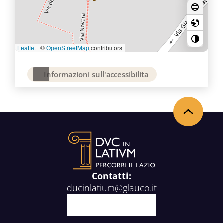
Leaflet
|
©
OpenStreetMap
contributors
Informazioni sull'accessibilita
Back to the top
Contatti:
ducinlatium@glauco.it
Facebook
X
Youtube
Instagram