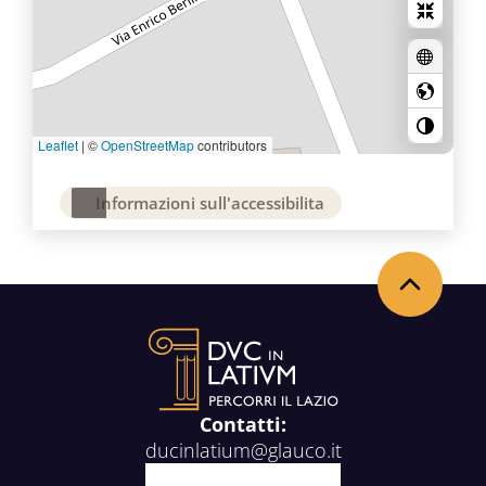
Leaflet
|
©
OpenStreetMap
contributors
Informazioni sull'accessibilita
Back to the top
Contatti:
ducinlatium@glauco.it
Facebook
X
Youtube
Instagram