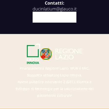
Contatti:
ducinlatium@glauco.it
Facebook
X
Youtube
Instagram
Finanziamento Regione Lazio, MUR e MiC.
Soggetto attuatore Lazio Innova.
Avviso pubblico intervento 2 (DTC). Ricerca e
Sviluppo di tecnologie per la valorizzazione del
patrimonio culturale