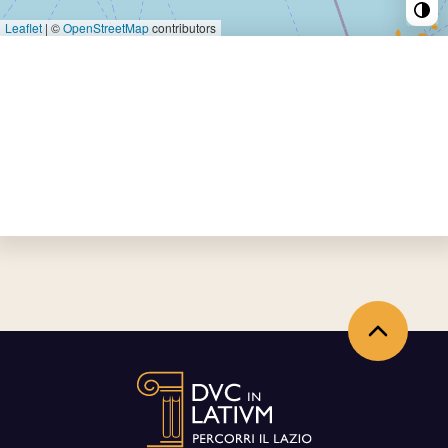
Leaflet
|
©
OpenStreetMap
contributors
Back to the top