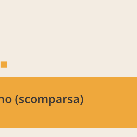
)
ano (scomparsa)