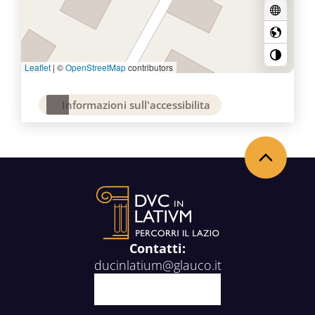
Leaflet
|
©
OpenStreetMap
contributors
Informazioni sull'accessibilita
Back to the top
Contatti:
ducinlatium@glauco.it
Facebook
X
Youtube
Instagram