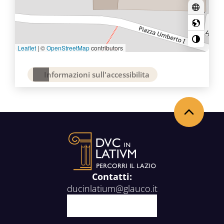
Leaflet
|
©
OpenStreetMap
contributors
Informazioni sull'accessibilita
Back to the top
Contatti:
ducinlatium@glauco.it
Facebook
X
Youtube
Instagram