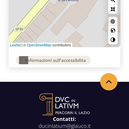
Leaflet
|
©
OpenStreetMap
contributors
Informazioni sull'accessibilita
Back to the top
Contatti:
ducinlatium@glauco.it