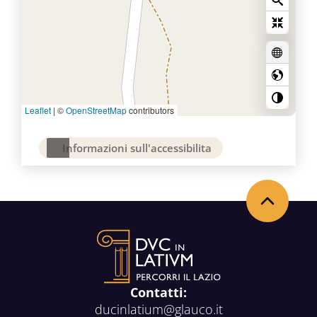
Leaflet
|
©
OpenStreetMap
contributors
Informazioni sull'accessibilita
Back to the top
Contatti:
ducinlatium@glauco.it