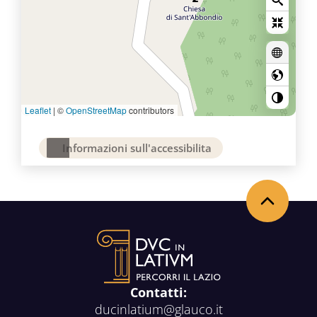
Leaflet
|
©
OpenStreetMap
contributors
Informazioni sull'accessibilita
Back to the top
Contatti:
ducinlatium@glauco.it