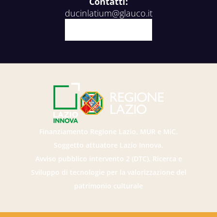
Contatti:
ducinlatium@glauco.it
Facebook
X
Youtube
Instagram
Finanziamento Regione Lazio, MUR e MiC.
Soggetto attuatore Lazio Innova.
Avviso pubblico intervento 2 (DTC). Ricerca e
Sviluppo di tecnologie per la valorizzazione del
patrimonio culturale