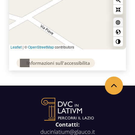
Leaflet
|
©
OpenStreetMap
contributors
Informazioni sull'accessibilita
Back to the top
Contatti:
ducinlatium@glauco.it