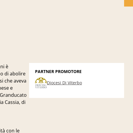
ni è
PARTNER PROMOTORE
o di abolire
esi che aveva
Diocesi Di Viterbo
nese e
il Granducato
a Cassia, di
tà con le