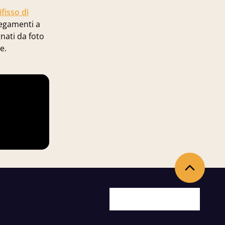
fisso di
llegamenti a
nati da foto
e.
Torna in alto
Facebook
X
Youtube
Instagram