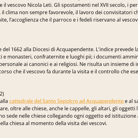
ve il vescovo Nicola Leti. Gli spostamenti nel XVII secolo, i p
, il clima non sempre favorevole, il lavoro dei convisitatori 
, l’accoglienza che il parroco e i fedeli riservano al vescov
ale del 1662 alla Diocesi di Acquapendente. L'indice prevede l
nti e monasteri, confraternite e luoghi pii; i documenti ammin
ta personale ai canonici e ai religiosi. Ne risulta un insieme di
rso che il vescovo fa durante la visita e il controllo che ese
2)
 alla
cattedrale del Santo Sepolcro ad Acquapendente
e al 
, oltre alle chiese, anche le cappelle, gli altari, gli oggetti li
hanno sede nelle chiese collegando ogni oggetto ed istituzione
lla chiesa al momento della visita dei vescovi.