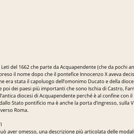
o Leti del 1662 che parte da Acquapendente (che da pochi an
 preso il nome dopo che il pontefice Innocenzo X aveva decis
à che era stata il capoluogo dell’omonimo Ducato e della dioc
 poi dei paesi più importanti che sono Ischia di Castro, Far
ell’antica diocesi di Acquapendente perché è al confine con 
dallo Stato pontificio ma è anche la porta d’ingresso, sulla Vi
no verso Roma.
I
 può aver omesso, una descrizione più articolata delle modali