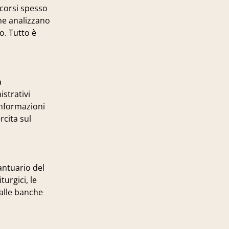
ercorsi spesso
che analizzano
o. Tutto è
a
istrativi
 informazioni
rcita sul
santuario del
turgici, le
 alle banche