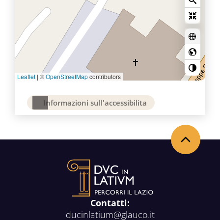
Leaflet
|
©
OpenStreetMap
contributors
Informazioni sull'accessibilita
Torna in alto
Contatti:
ducinlatium@glauco.it