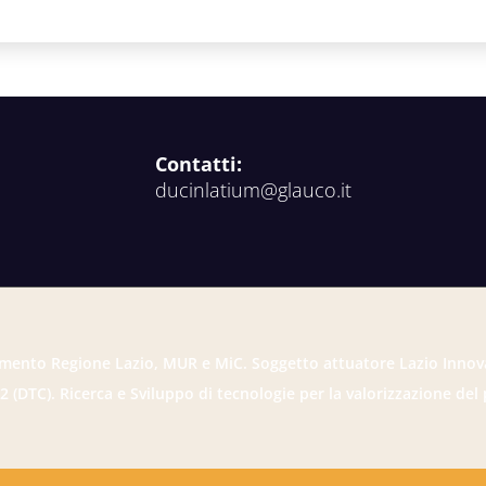
Contatti:
ducinlatium@glauco.it
mento Regione Lazio, MUR e MiC. Soggetto attuatore Lazio Innov
2 (DTC). Ricerca e Sviluppo di tecnologie per la valorizzazione del