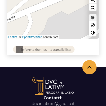
Leaflet
|
©
OpenStreetMap
contributors
Informazioni sull'accessibilita
Torna in alto
Contatti:
ducinlatium@glauco.it