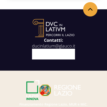
Torna in alto
Contatti:
ducinlatium@glauco.it
Facebook
X
Youtube
Instagram
Finanziamento Regione Lazio, MUR e MiC.