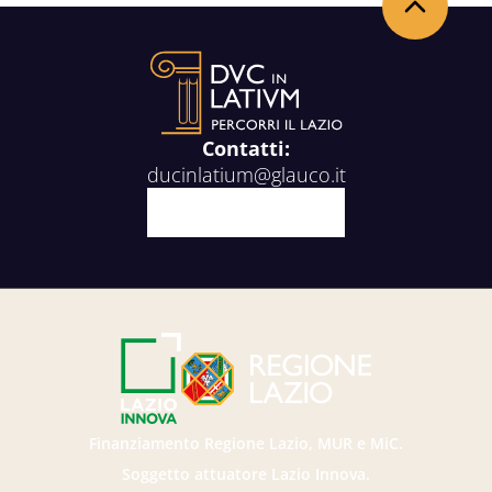
Torna in alto
Contatti:
ducinlatium@glauco.it
Facebook
X
Youtube
Instagram
Finanziamento Regione Lazio, MUR e MiC.
Soggetto attuatore Lazio Innova.