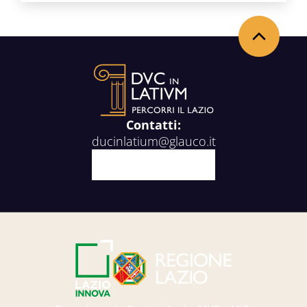
Torna in alto
Contatti:
ducinlatium@glauco.it
Facebook
X
Youtube
Instagram