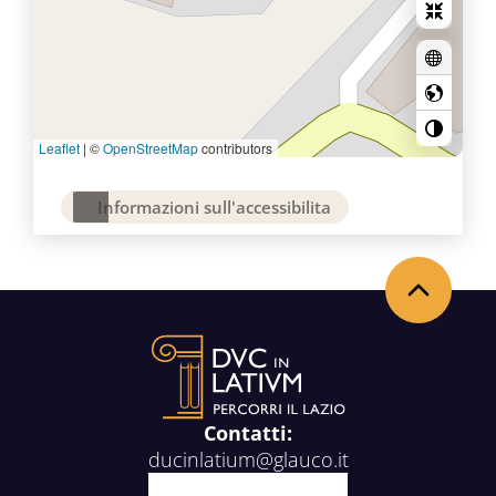
Leaflet
|
©
OpenStreetMap
contributors
Informazioni sull'accessibilita
Torna in alto
Contatti:
ducinlatium@glauco.it
Facebook
X
Youtube
Instagram