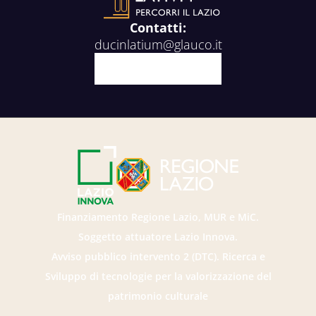
Contatti:
ducinlatium@glauco.it
Facebook
X
Youtube
Instagram
Finanziamento Regione Lazio, MUR e MiC.
Soggetto attuatore Lazio Innova.
Avviso pubblico intervento 2 (DTC). Ricerca e
Sviluppo di tecnologie per la valorizzazione del
patrimonio culturale