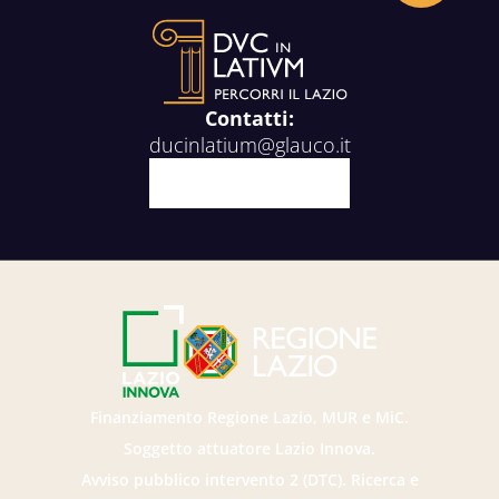
Contatti:
ducinlatium@glauco.it
Facebook
X
Youtube
Instagram
Finanziamento Regione Lazio, MUR e MiC.
Soggetto attuatore Lazio Innova.
Avviso pubblico intervento 2 (DTC). Ricerca e