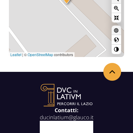
Leaflet
|
©
OpenStreetMap
contributors
Back to the top
Contatti:
ducinlatium@glauco.it
Facebook
X
Youtube
Instagram