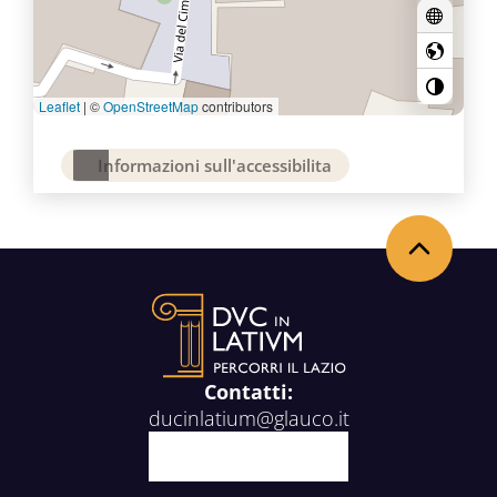
Leaflet
|
©
OpenStreetMap
contributors
Informazioni sull'accessibilita
Back to the top
Contatti:
ducinlatium@glauco.it
Facebook
X
Youtube
Instagram