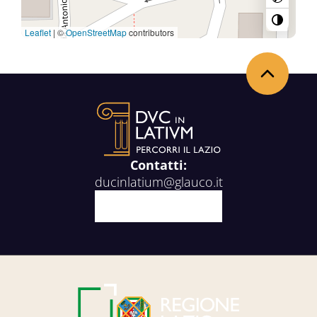
Leaflet
|
©
OpenStreetMap
contributors
Torna in alto
Contatti:
ducinlatium@glauco.it
Facebook
X
Youtube
Instagram