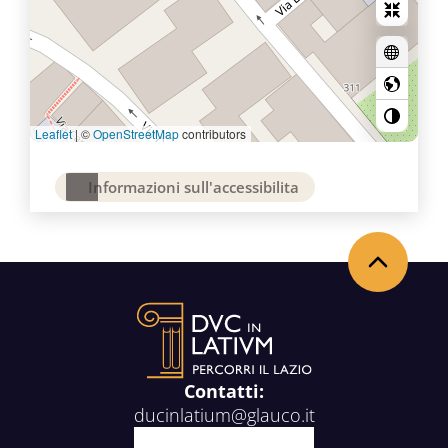
Leaflet
|
©
OpenStreetMap
contributors
Informazioni sull'accessibilita
Torna in alto
Contatti:
ducinlatium@glauco.it
Facebook
X
Youtube
Instagram