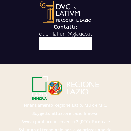
Contatti:
ducinlatium@glauco.it
Facebook
X
Youtube
Instagram
Finanziamento Regione Lazio, MUR e MiC.
Soggetto attuatore Lazio Innova.
Avviso pubblico intervento 2 (DTC). Ricerca e
Sviluppo di tecnologie per la valorizzazione del