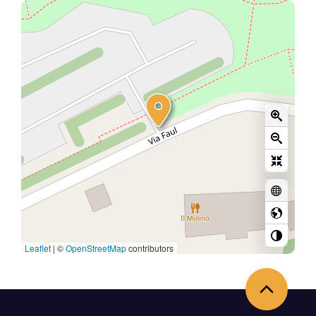
Leaflet
|
©
OpenStreetMap
contributors
Back to the top