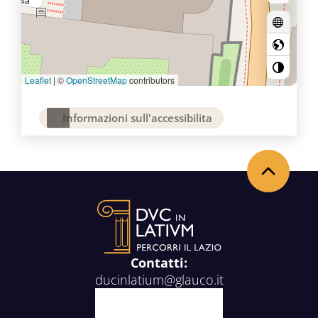
Leaflet
|
©
OpenStreetMap
contributors
Informazioni sull'accessibilita
Back to the top
Contatti:
ducinlatium@glauco.it
Facebook
X
Youtube
Instagram