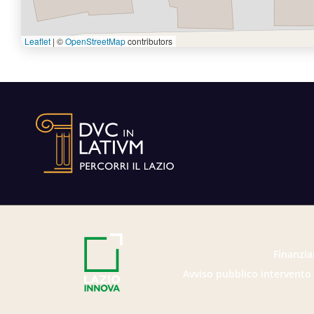
Leaflet
|
©
OpenStreetMap
contributors
Finanzia
Avviso pubblico intervento 