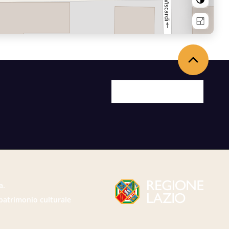
Back to the top
Facebook
X
Youtube
Instagram
a.
 patrimonio culturale