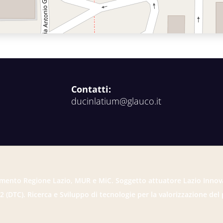
Contatti:
ducinlatium@glauco.it
mento Regione Lazio, MUR e MiC. Soggetto attuatore Lazio Innov
2 (DTC). Ricerca e Sviluppo di tecnologie per la valorizzazione del