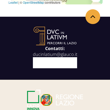
Leaflet
|
©
OpenStreetMap
contributors
Torna in alto
Contatti:
ducinlatium@glauco.it
Facebook
X
Youtube
Instagram