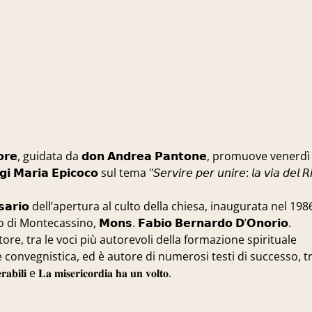
 𝗜𝗻𝗳𝗲𝗿𝗶𝗼𝗿𝗲, guidata da 𝗱𝗼𝗻 𝗔𝗻𝗱𝗿𝗲𝗮 𝗣𝗮𝗻𝘁𝗼𝗻𝗲, promuove vene
𝗽𝗶𝗰𝗼𝗰𝗼 sul tema "𝘚𝘦𝘳𝘷𝘪𝘳𝘦 𝘱𝘦𝘳 𝘶𝘯𝘪𝘳𝘦: 𝘭𝘢 𝘷𝘪𝘢 𝘥𝘦𝘭 𝘙𝘪𝘴
𝗲𝗿𝘀𝗮𝗿𝗶𝗼 dell’apertura al culto della chiesa, inaugurata nel 19
ecassino, 𝗠𝗼𝗻𝘀. 𝗙𝗮𝗯𝗶𝗼 𝗕𝗲𝗿𝗻𝗮𝗿𝗱𝗼 𝗗’𝗢𝗻𝗼𝗿𝗶𝗼.
e scrittore, tra le voci più autorevoli della formazione spirituale
convegnistica, ed è autore di numerosi testi di successo, tra
𝐫𝐚𝐛𝐢𝐥𝐢 e 𝐋𝐚 𝐦𝐢𝐬𝐞𝐫𝐢𝐜𝐨𝐫𝐝𝐢𝐚 𝐡𝐚 𝐮𝐧 𝐯𝐨𝐥𝐭𝐨.