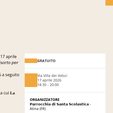
rdì 17 aprile
GRATUITO
𝘳𝘵𝘰 𝘱𝘦𝘳
86 a seguito
Via Villa dei Volsci
17 aprile 2026
18:30 - 20:00
 cui 𝐋𝐚
ORGANIZZATORE
𝗣𝗮𝗿𝗿𝗼𝗰𝗰𝗵𝗶𝗮 𝗱𝗶 𝗦𝗮𝗻𝘁𝗮 𝗦𝗰𝗼𝗹𝗮𝘀𝘁𝗶𝗰𝗮 -
Atina (FR)