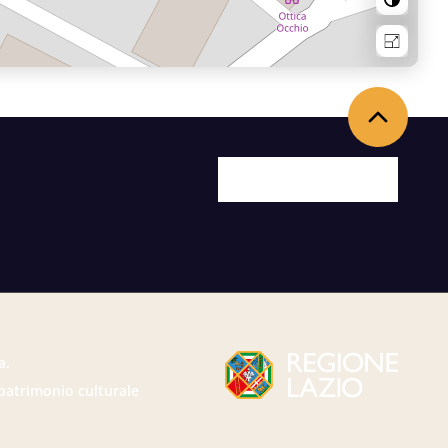
Torna in alto
Facebook
X
Youtube
Instagram
a.
 patrimonio culturale