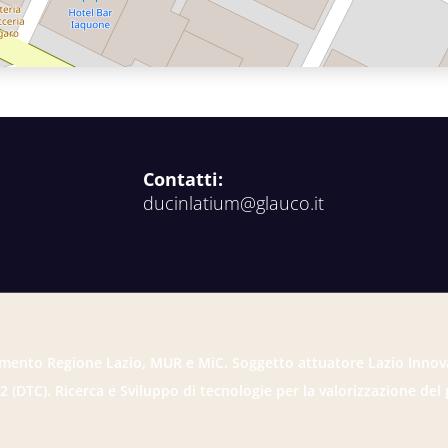
Contatti:
ducinlatium@glauco.it
mento Regione Lazio, MUR e MiC. Soggetto attuatore Lazio Innov
2 (DTC). Ricerca e Sviluppo di tecnologie per la valorizzazione del