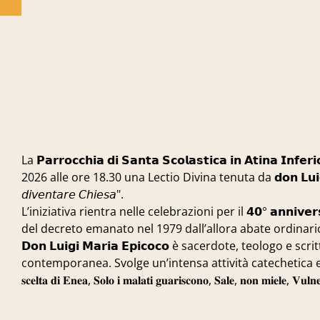
La 𝗣𝗮𝗿𝗿𝗼𝗰𝗰𝗵𝗶𝗮 𝗱𝗶 𝗦𝗮𝗻𝘁𝗮 𝗦𝗰𝗼𝗹𝗮𝘀𝘁𝗶𝗰𝗮 𝗶𝗻 𝗔𝘁𝗶𝗻𝗮
2026 alle ore 18.30 una Lectio Divina tenuta da 𝗱𝗼𝗻 𝗟𝘂𝗶𝗴𝗶 𝗠𝗮𝗿𝗶𝗮 
𝘥𝘪𝘷𝘦𝘯𝘵𝘢𝘳𝘦 𝘊𝘩𝘪𝘦𝘴𝘢".
L’iniziativa rientra nelle celebrazioni per il 𝟰𝟬° 𝗮𝗻𝗻𝗶𝘃
del decreto emanato nel 1979 dall’allora abate ordinario di Mont
𝗗𝗼𝗻 𝗟𝘂𝗶𝗴𝗶 𝗠𝗮𝗿𝗶𝗮 𝗘𝗽𝗶𝗰𝗼𝗰𝗼 è sacerdote, teologo 
contemporanea. Svolge un’intensa attività catechetica e 
𝐬𝐜𝐞𝐥𝐭𝐚 𝐝𝐢 𝐄𝐧𝐞𝐚, 𝐒𝐨𝐥𝐨 𝐢 𝐦𝐚𝐥𝐚𝐭𝐢 𝐠𝐮𝐚𝐫𝐢𝐬𝐜𝐨𝐧𝐨, 𝐒𝐚𝐥𝐞, 𝐧𝐨𝐧 𝐦𝐢𝐞𝐥𝐞, 𝐕𝐮𝐥𝐧