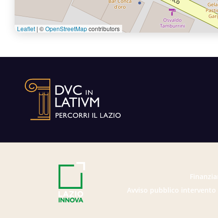
Leaflet
|
©
OpenStreetMap
contributors
Finanzia
Avviso pubblico intervento 