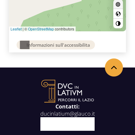
Leaflet
|
©
OpenStreetMap
contributors
Informazioni sull'accessibilita
Torna in alto
Contatti:
ducinlatium@glauco.it
Facebook
X
Youtube
Instagram