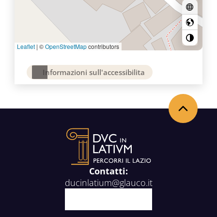
Leaflet
|
©
OpenStreetMap
contributors
Informazioni sull'accessibilita
Torna in alto
Contatti:
ducinlatium@glauco.it
Facebook
X
Youtube
Instagram