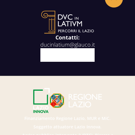
Back to the top
Contatti:
ducinlatium@glauco.it
Facebook
X
Youtube
Instagram
Finanziamento Regione Lazio, MUR e MiC.
Soggetto attuatore Lazio Innova.