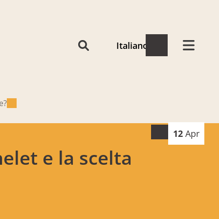
Italiano
e?
12
Apr
let e la scelta