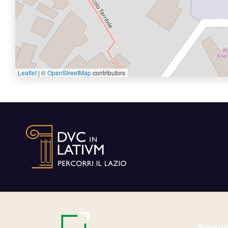
Leaflet
|
©
OpenStreetMap
contributors
Finanzia