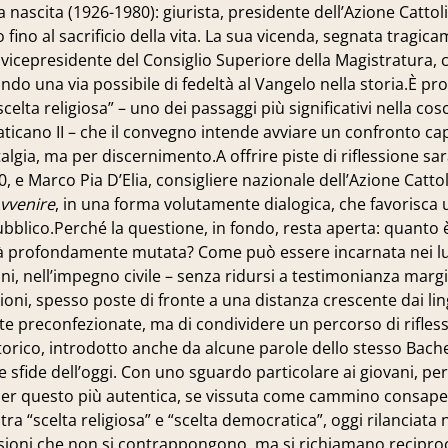
a nascita (1926-1980): giurista, presidente dell’Azione Cattoli
o fino al sacrificio della vita. La sua vicenda, segnata tragic
vicepresidente del Consiglio Superiore della Magistratura, 
do una via possibile di fedeltà al Vangelo nella storia.È pro
elta religiosa” – uno dei passaggi più significativi nella cos
 Vaticano II – che il convegno intende avviare un confronto ca
gia, ma per discernimento.A offrire piste di riflessione s
 e Marco Pia D’Elia, consigliere nazionale dell’Azione Cattol
vvenire
, in una forma volutamente dialogica, che favorisca 
ubblico.Perché la questione, in fondo, resta aperta: quanto
ietà profondamente mutata? Come può essere incarnata nei l
zioni, nell’impegno civile – senza ridursi a testimonianza marg
zioni, spesso poste di fronte a una distanza crescente dai li
oste preconfezionate, ma di condividere un percorso di riflessi
orico, introdotto anche da alcune parole dello stesso Bache
 sfide dell’oggi. Con uno sguardo particolare ai giovani, per 
 per questo più autentica, se vissuta come cammino consape
a “scelta religiosa” e “scelta democratica”, oggi rilanciata n
ensioni che non si contrappongono, ma si richiamano recipr