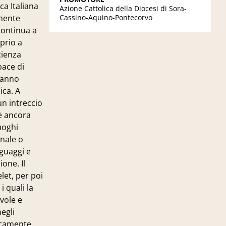
ca Italiana
Azione Cattolica della Diocesi di Sora-
amente
Cassino-Aquino-Pontecorvo
continua a
prio a
cienza
pace di
aranno
ica. A
un intreccio
 è ancora
uoghi
inale o
nguaggi e
one. Il
let, per poi
i quali la
vole e
egli
ocamente,