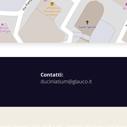
Contatti:
ducinlatium@glauco.it
mento Regione Lazio, MUR e MiC. Soggetto attuatore Lazio Innov