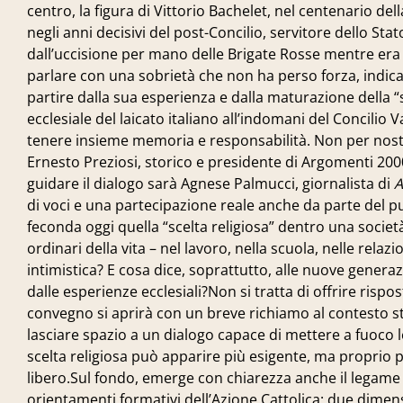
centro, la figura di Vittorio Bachelet, nel centenario dell
negli anni decisivi del post-Concilio, servitore dello Stat
dall’uccisione per mano delle Brigate Rosse mentre era 
parlare con una sobrietà che non ha perso forza, indican
partire dalla sua esperienza e dalla maturazione della “sc
ecclesiale del laicato italiano all’indomani del Concilio
tenere insieme memoria e responsabilità. Non per nostal
Ernesto Preziosi, storico e presidente di Argomenti 2000,
guidare il dialogo sarà Agnese Palmucci, giornalista di
A
di voci e una partecipazione reale anche da parte del p
feconda oggi quella “scelta religiosa” dentro una soc
ordinari della vita – nel lavoro, nella scuola, nelle rela
intimistica? E cosa dice, soprattutto, alle nuove genera
dalle esperienze ecclesiali?Non si tratta di offrire risp
convegno si aprirà con un breve richiamo al contesto st
lasciare spazio a un dialogo capace di mettere a fuoco le
scelta religiosa può apparire più esigente, ma proprio
libero.Sul fondo, emerge con chiarezza anche il legame tr
orientamenti formativi dell’Azione Cattolica: due dim