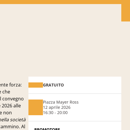
nte forza:
GRATUITO
e che
 il convegno
Piazza Mayer Ross
 2026 alle
12 aprile 2026
he non
16:30 - 20:00
ella società
l cammino. Al
PROMOTORE