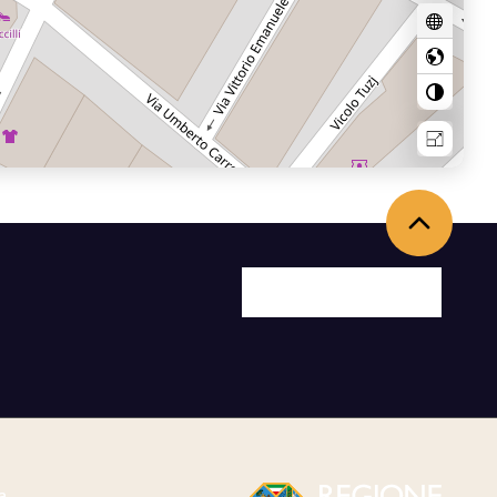
Torna in alto
Facebook
X
Youtube
Instagram
a.