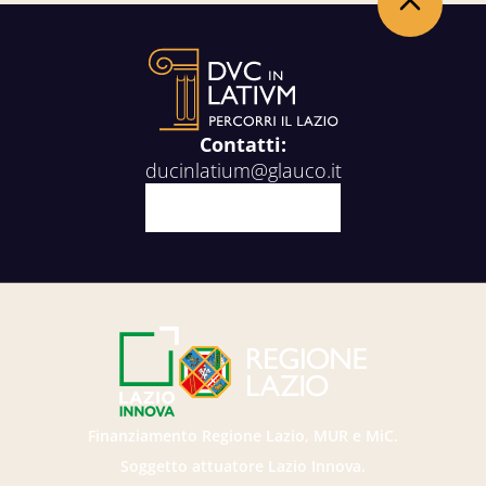
Back to the top
Contatti:
ducinlatium@glauco.it
Facebook
X
Youtube
Instagram
Finanziamento Regione Lazio, MUR e MiC.
Soggetto attuatore Lazio Innova.