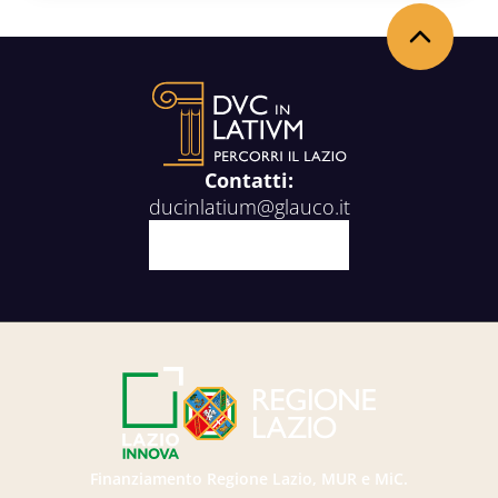
Back to the top
Contatti:
ducinlatium@glauco.it
Facebook
X
Youtube
Instagram
Finanziamento Regione Lazio, MUR e MiC.