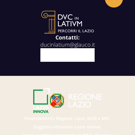
Back to the top
Contatti:
ducinlatium@glauco.it
Facebook
X
Youtube
Instagram
Finanziamento Regione Lazio, MUR e MiC.
Soggetto attuatore Lazio Innova.