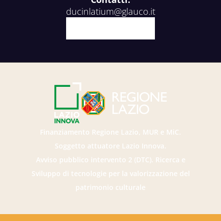
ducinlatium@glauco.it
Facebook
X
Youtube
Instagram
Finanziamento Regione Lazio, MUR e MiC.
Soggetto attuatore Lazio Innova.
Avviso pubblico intervento 2 (DTC). Ricerca e
Sviluppo di tecnologie per la valorizzazione del
patrimonio culturale