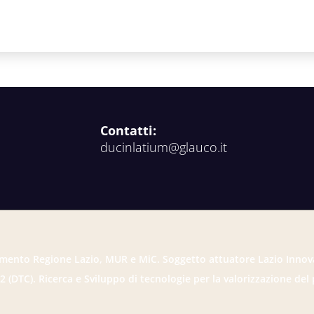
Contatti:
ducinlatium@glauco.it
mento Regione Lazio, MUR e MiC. Soggetto attuatore Lazio Innov
2 (DTC). Ricerca e Sviluppo di tecnologie per la valorizzazione del