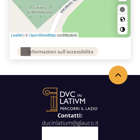
Leaflet
|
©
OpenStreetMap
contributors
Informazioni sull'accessibilita
Torna in alto
Contatti:
ducinlatium@glauco.it
Facebook
X
Youtube
Instagram