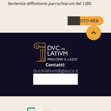
Sententia diffinitionis parrochiarum
del 1280.
SITO WEB
Torna in alto
Contatti:
ducinlatium@glauco.it
Facebook
X
Youtube
Instagram