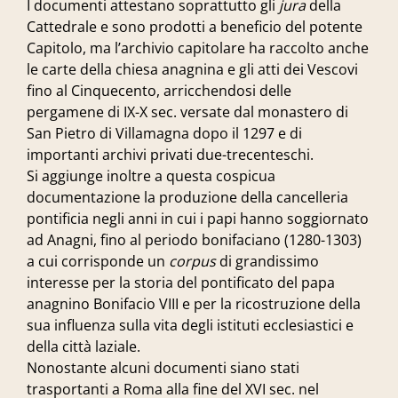
I documenti attestano soprattutto gli
jura
della
Cattedrale e sono prodotti a beneficio del potente
Capitolo, ma l’archivio capitolare ha raccolto anche
le carte della chiesa anagnina e gli atti dei Vescovi
fino al Cinquecento, arricchendosi delle
pergamene di IX-X sec. versate dal monastero di
San Pietro di Villamagna dopo il 1297 e di
importanti archivi privati due-trecenteschi.
Si aggiunge inoltre a questa cospicua
documentazione la produzione della cancelleria
pontificia negli anni in cui i papi hanno soggiornato
ad Anagni, fino al periodo bonifaciano (1280-1303)
a cui corrisponde un
corpus
di grandissimo
interesse per la storia del pontificato del papa
anagnino Bonifacio VIII e per la ricostruzione della
sua influenza sulla vita degli istituti ecclesiastici e
della città laziale.
Nonostante alcuni documenti siano stati
trasportanti a Roma alla fine del XVI sec. nel