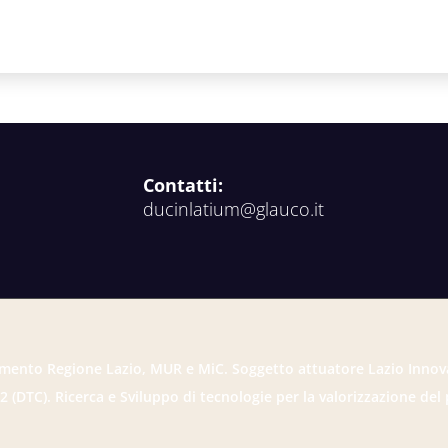
Contatti:
ducinlatium@glauco.it
mento Regione Lazio, MUR e MiC. Soggetto attuatore Lazio Innov
2 (DTC). Ricerca e Sviluppo di tecnologie per la valorizzazione del