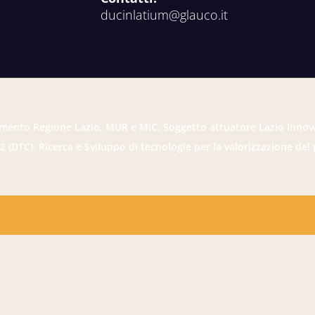
ducinlatium@glauco.it
mento Regione Lazio, MUR e MiC. Soggetto attuatore Lazio Innov
2 (DTC). Ricerca e Sviluppo di tecnologie per la valorizzazione del