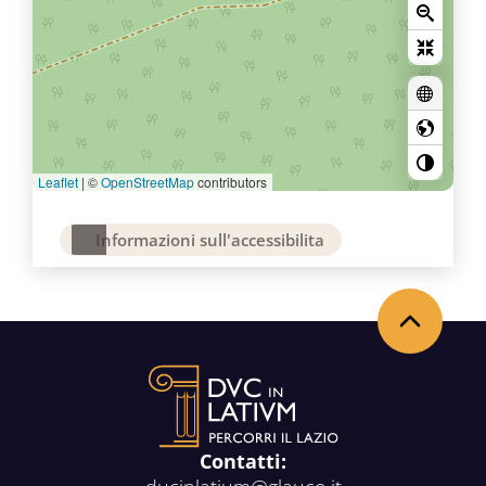
Leaflet
|
©
OpenStreetMap
contributors
Informazioni sull'accessibilita
Back to the top
Contatti: