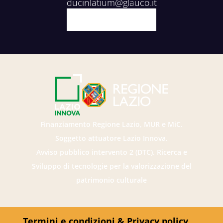
ducinlatium@glauco.it
Facebook
X
Youtube
Instagram
Finanziamento Regione Lazio, MUR e MiC.
Soggetto attuatore Lazio Innova.
Avviso pubblico intervento 2 (DTC). Ricerca e
Sviluppo di tecnologie per la valorizzazione del
patrimonio culturale
Termini e condizioni & Privacy policy