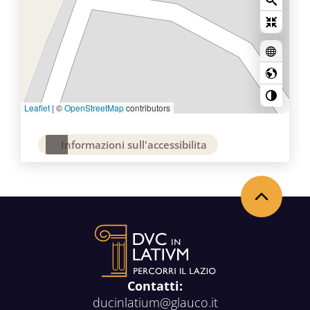
Leaflet
|
©
OpenStreetMap
contributors
Informazioni sull'accessibilita
Back to the top
Contatti:
ducinlatium@glauco.it