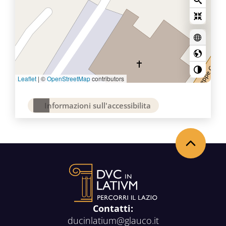
Leaflet
|
©
OpenStreetMap
contributors
Informazioni sull'accessibilita
Back to the top
Contatti:
ducinlatium@glauco.it