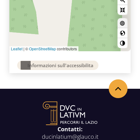
Leaflet
|
©
OpenStreetMap
contributors
Informazioni sull'accessibilita
Back to the top
Contatti:
ducinlatium@glauco.it