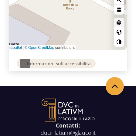
Leaflet
|
©
OpenStreetMap
contributors
Informazioni sull'accessibilita
Back to the top
Contatti:
ducinlatium@glauco.it